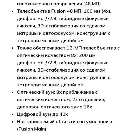
сверхвысокого разрешения (48 МП)
Телеобъектив Fusion 48 МП: 100 мм (4x),
диафрагма ƒ/2.8, гибридные фокусные
пиксели, 3D-стабилизация со сдвигом
матрицы и автофокусом, конструкция с
тетрапризменным дизайном
Также обеспечивает 12-МП телеобъектив с
оптическим качеством 8x: 200 мм,
диафрагма ƒ/2.8, гибридные фокусные
пиксели, 3D-стабилизация со сдвигом
матрицы и автофокусом, конструкция с
тетрапризменным дизайном
Оптический зум: 8x приближение с
оптическим качеством, 2x отдаление;
Корзина пуста.
диапазон оптического зума 16x
Цифровой зум до 40x
Настраиваемый объектив по умолчанию
Go to shop
(Fusion Main)