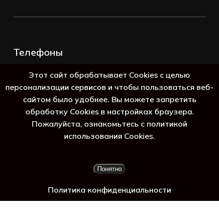
Телефоны
+7 (383) 388-98-45
Этот сайт обрабатывает Cookies с целью
8 (800) 250-69-39
персонализации сервисов и чтобы пользоваться веб-
сайтом было удобнее. Вы можете запретить
обработку Cookies в настройках браузера.
Пожалуйста, ознакомьтесь с политикой
использования Cookies.
Подытог:
0
₽
Понятно
Просмотр корзины
Оформление заказа
Политика конфиденциальности