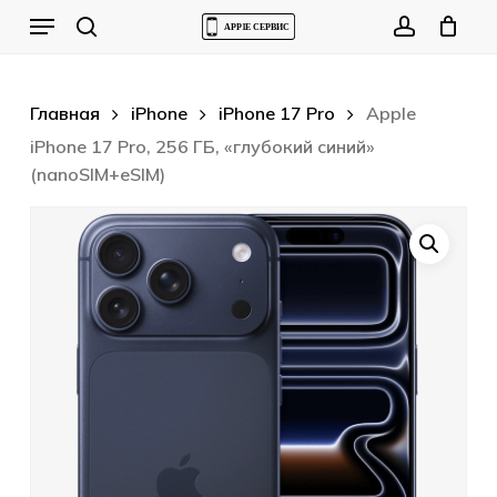
Skip
Menu
to
Cart
search
account
Close
Cart
main
content
Главная
iPhone
iPhone 17 Pro
Apple
iPhone 17 Pro, 256 ГБ, «глубокий синий»
(nanoSIM+eSIM)