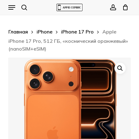
Skip
Menu
to
Cart
search
account
Close
Cart
main
content
Главная
iPhone
iPhone 17 Pro
Apple
iPhone 17 Pro, 512 ГБ, «космический оранжевый»
(nanoSIM+eSIM)