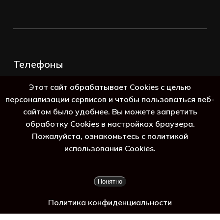
Телефоны
+7 (383) 388-98-45
Этот сайт обрабатывает Cookies с целью
8 (800) 250-69-39
персонализации сервисов и чтобы пользоваться веб-
сайтом было удобнее. Вы можете запретить
обработку Cookies в настройках браузера.
Пожалуйста, ознакомьтесь с политикой
использования Cookies.
Подытог:
0
₽
Понятно
Просмотр корзины
Оформление заказа
Политика конфиденциальности