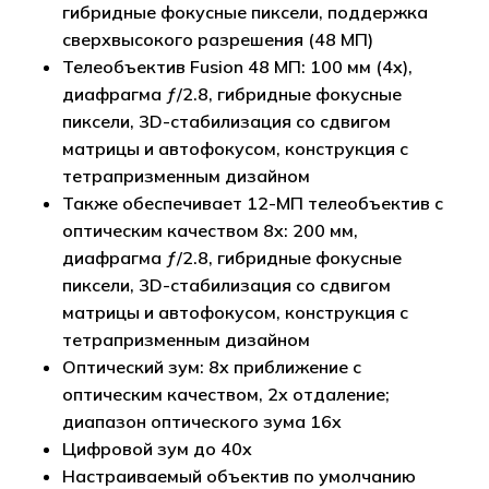
гибридные фокусные пиксели, поддержка
сверхвысокого разрешения (48 МП)
Телеобъектив Fusion 48 МП: 100 мм (4x),
диафрагма ƒ/2.8, гибридные фокусные
пиксели, 3D-стабилизация со сдвигом
матрицы и автофокусом, конструкция с
тетрапризменным дизайном
Также обеспечивает 12-МП телеобъектив с
оптическим качеством 8x: 200 мм,
диафрагма ƒ/2.8, гибридные фокусные
пиксели, 3D-стабилизация со сдвигом
матрицы и автофокусом, конструкция с
тетрапризменным дизайном
Оптический зум: 8x приближение с
оптическим качеством, 2x отдаление;
Корзина пуста.
диапазон оптического зума 16x
Цифровой зум до 40x
Go to shop
Настраиваемый объектив по умолчанию