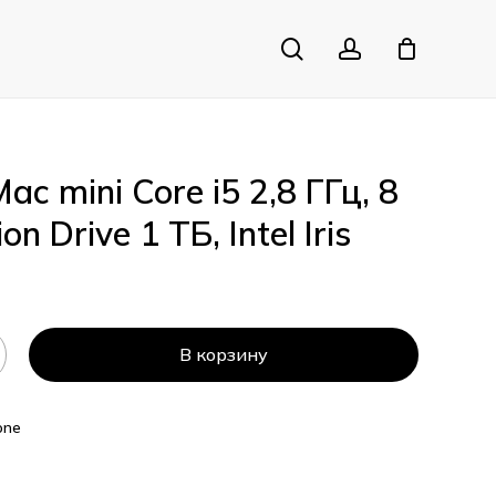
search
account
Close
Cart
ac mini Core i5 2,8 ГГц, 8
on Drive 1 TБ, Intel Iris
В корзину
one