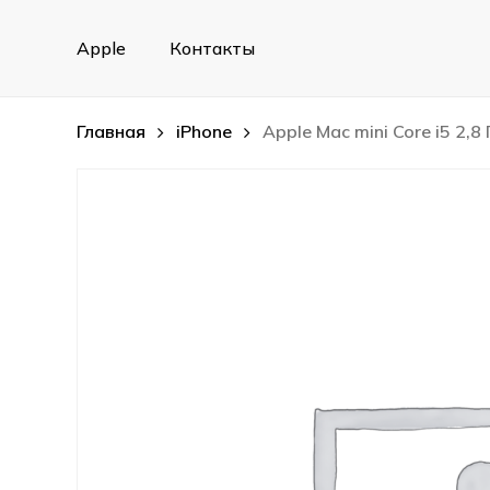
Skip
to
Apple
Контакты
main
content
Главная
iPhone
Apple Mac mini Core i5 2,8 Г