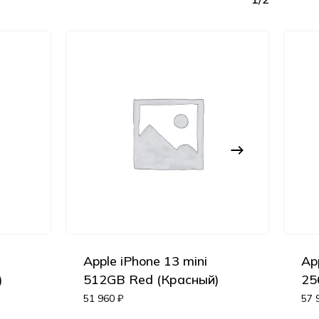
Apple iPhone 13 mini
Ap
Корзина пуста.
)
512GB Red (Красный)
25
51 960
₽
57 