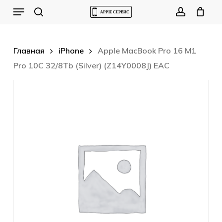
Skip
Menu
to
Cart
search
account
Close
Cart
main
content
Главная
iPhone
Apple MacBook Pro 16 M1
Pro 10C 32/8Tb (Silver) (Z14Y0008J) EAC