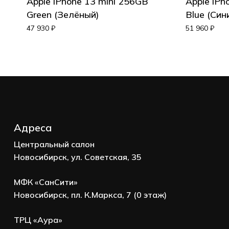
Apple iPhone 13 mini 256GB
Apple iPh
Green (Зелёный)
Blue (Син
Корзина пуста.
47 930
₽
51 960
₽
Go to shop
Адреса
Центральный салон
Новосибирск, ул. Советская, 35
МФК «СанСити»
Новосибирск, пл. К.Маркса, 7 (0 этаж)
ТРЦ «Аура»