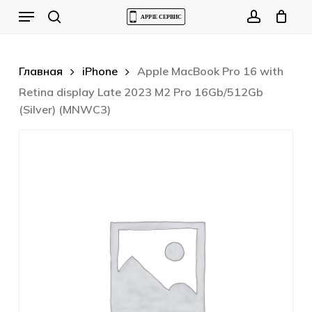
Skip
Menu
to
Cart
search
account
Close
Cart
main
content
Главная
iPhone
Apple MacBook Pro 16 with
Retina display Late 2023 M2 Pro 16Gb/512Gb
(Silver) (MNWC3)