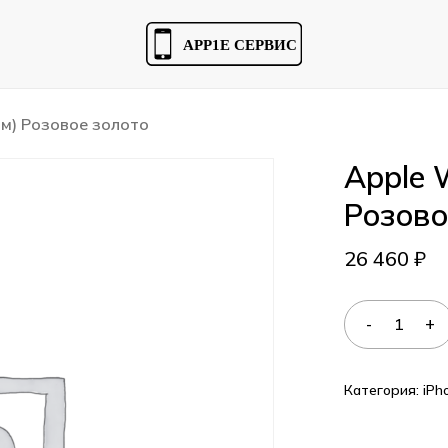
Cart
мм) Розовое золото
Apple W
Розово
26 460
₽
Категория:
iPh