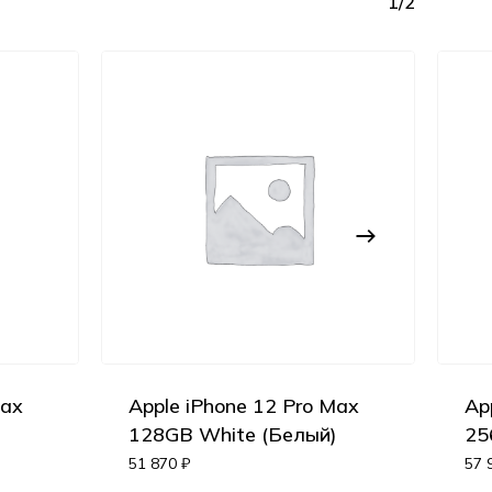
1/2
Max
Apple iPhone 12 Pro Max
Ap
Корзина пуста.
128GB White (Белый)
25
51 870
₽
57 