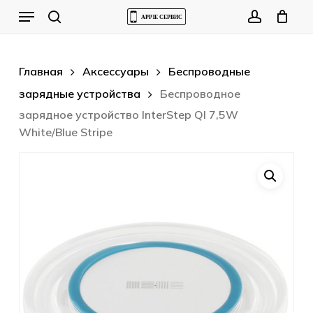
Skip
Menu
to
Cart
search
account
Close
Cart
main
content
Главная
Аксессуары
Беспроводные
зарядные устройства
Беспроводное
зарядное устройство InterStep QI 7,5W
White/Blue Stripe