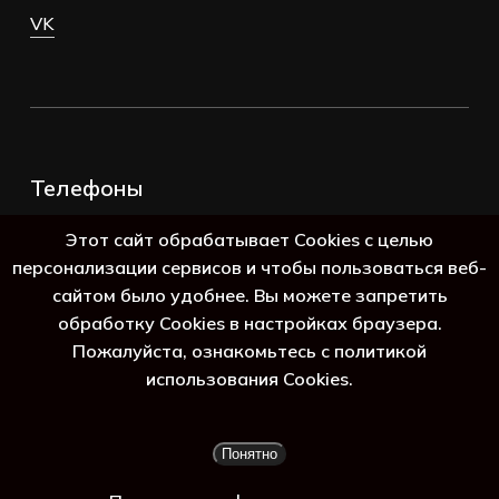
VK
Телефоны
+7 (383) 388-98-45
Этот сайт обрабатывает Cookies с целью
8 (800) 250-69-39
персонализации сервисов и чтобы пользоваться веб-
сайтом было удобнее. Вы можете запретить
обработку Cookies в настройках браузера.
Пожалуйста, ознакомьтесь с политикой
использования Cookies.
Подытог:
0
₽
Понятно
Просмотр корзины
Оформление заказа