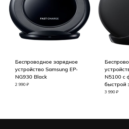
Go to shop
Беспроводное зарядное
Беспрово
устройство Samsung EP-
устройст
NG930 Black
N5100 с 
быстрой 
2 990
₽
3 990
₽