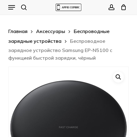
Skip
Menu
to
Cart
search
account
Close
Cart
main
content
Главная
Аксессуары
Беспроводные
зарядные устройства
Беспроводное
зарядное устройство Samsung EP-N5100 с
функцией быстрой зарядки, чёрный