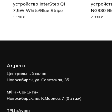
устройство InterStep QI
устройст
7,5W White/Blue Stripe
NG930 Bl
1 190
₽
2 990
₽
Адреса
Центральный салон
Новосибирск, ул. Советская, 35
МФК «СанСити»
Новосибирск, пл. К.Маркса, 7 (0 этаж)
ТРЦ «Аура»