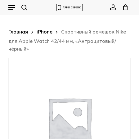
Skip
Menu
to
Cart
search
account
Close
Cart
main
content
Главная
iPhone
Спортивный ремешок Nike
для Apple Watch 42/44 мм, «Антрацитовый/
чёрный»