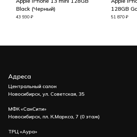
Apple iPhone 13 mini 128GB
Apple iPh
Black (Черный)
128GB Go
Корзина пуста.
43 930
₽
51 870
₽
Go to shop
Адреса
Центральный салон
Новосибирск, ул. Советская, 35
МФК «СанСити»
Новосибирск, пл. К.Маркса, 7 (0 этаж)
ТРЦ «Аура»