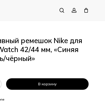
search
account
Close
Cart
вный ремешок Nike для
Watch 42/44 мм, «Синяя
ь/чёрный»
В корзину
one