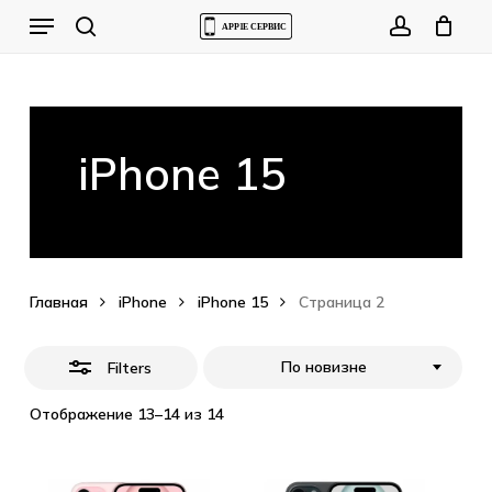
Skip
Menu
to
Close
Cart
search
account
Close
Cart
main
Filters
content
iPhone 15
Главная
iPhone
iPhone 15
Страница 2
По новизне
Filters
Отображение 13–14 из 14