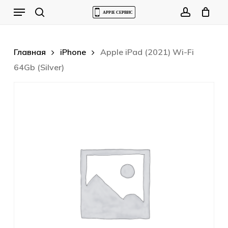
Skip
Menu
to
Cart
search
account
Close
Cart
main
content
Главная
iPhone
Apple iPad (2021) Wi-Fi
64Gb (Silver)