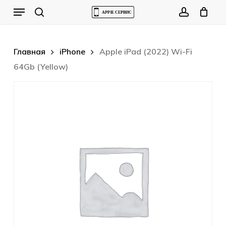
Skip
Menu
to
Cart
search
account
Close
Cart
main
content
Главная
iPhone
Apple iPad (2022) Wi-Fi
64Gb (Yellow)