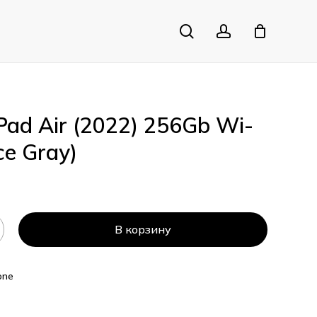
search
account
Close
Cart
iPad Air (2022) 256Gb Wi-
ce Gray)
В корзину
one