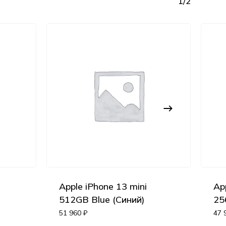
1/2
Apple iPhone 13 mini
Ap
Корзина пуста.
512GB Blue (Синий)
25
51 960
₽
47 