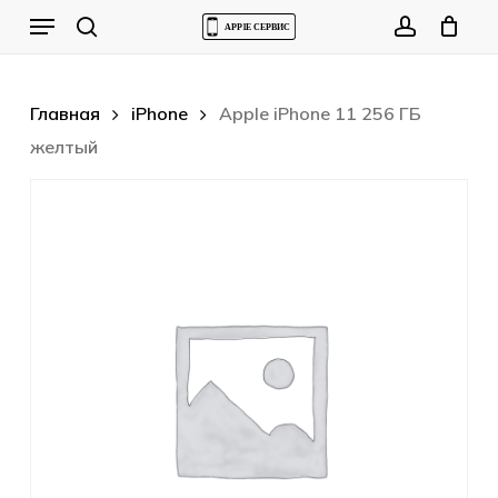
Skip
Menu
to
Cart
search
account
Close
Cart
main
content
Главная
iPhone
Apple iPhone 11 256 ГБ
желтый