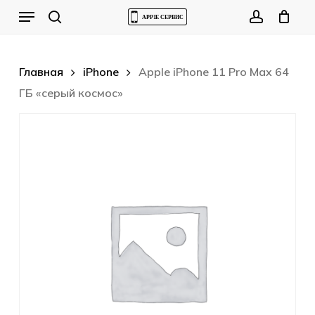
Skip
Menu
to
Cart
search
account
Close
Cart
main
content
Главная
iPhone
Apple iPhone 11 Pro Max 64
ГБ «серый космос»