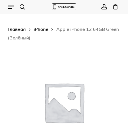
Skip
Menu
to
Cart
search
account
Close
Cart
main
content
Главная
iPhone
Apple iPhone 12 64GB Green
(Зелёный)