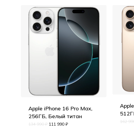
Apple
Apple iPhone 16 Pro Max,
512Г
256ГБ, Белый титан
162 9
134 990
₽
111 990
₽