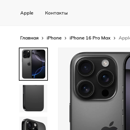
Skip
to
Apple
Контакты
main
content
Главная
iPhone
iPhone 16 Pro Max
Appl