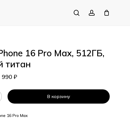
search
account
Close
Cart
iPhone 16 Pro Max, 512ГБ,
й титан
5 990
₽
В корзину
one 16 Pro Max