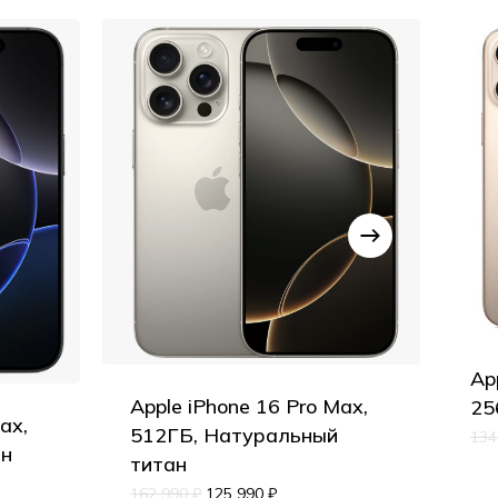
Ap
Apple iPhone 16 Pro Max,
25
ax,
512ГБ, Натуральный
134
ан
титан
162 990
₽
125 990
₽