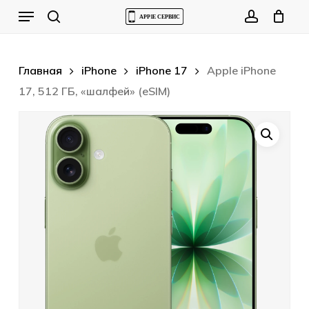
Skip
Menu
to
Cart
search
account
Close
Cart
main
content
Главная
iPhone
iPhone 17
Apple iPhone
17, 512 ГБ, «шалфей» (eSIM)