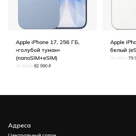
Apple iPhone 17, 256 ГБ,
Apple iPh
«голубой туман»
белый (e
(nanoSIM+eSIM)
91 990
₽
79 
95 990
₽
82 990
₽
Адреса
Центральный салон