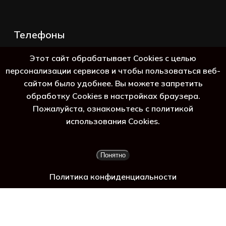
Телефоны
+7 (383) 388-98-45
Этот сайт обрабатывает Cookies с целью
8 (800) 250-69-39
персонализации сервисов и чтобы пользоваться веб-
сайтом было удобнее. Вы можете запретить
обработку Cookies в настройках браузера.
Пожалуйста, ознакомьтесь с политикой
использования Cookies.
Подытог:
0
₽
Понятно
Просмотр корзины
Оформление заказа
Политика конфиденциальности