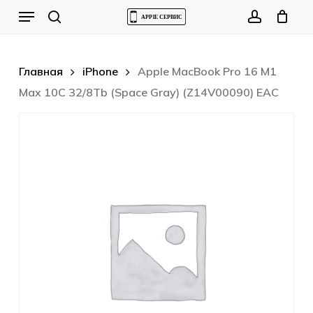
Skip
Menu
to
Cart
search
account
Close
Cart
main
content
Главная
iPhone
Apple MacBook Pro 16 M1
Max 10C 32/8Tb (Space Gray) (Z14V00090) EAC