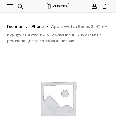
Skip
Menu
to
Cart
search
account
Close
Cart
main
content
Главная
iPhone
Apple Watch Series 3, 42 мм,
корпус из золотистого алюминия, спортивный
ремешок цвета «розовый песок»