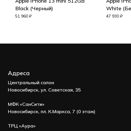
Apple iPhone 13 mini 512GB
Apple iPh
Black (Черный)
White (Б
Корзина пуста.
51 960
₽
47 930
₽
Go to shop
Адреса
Центральный салон
Новосибирск, ул. Советская, 35
МФК «СанСити»
Новосибирск, пл. К.Маркса, 7 (0 этаж)
ТРЦ «Аура»