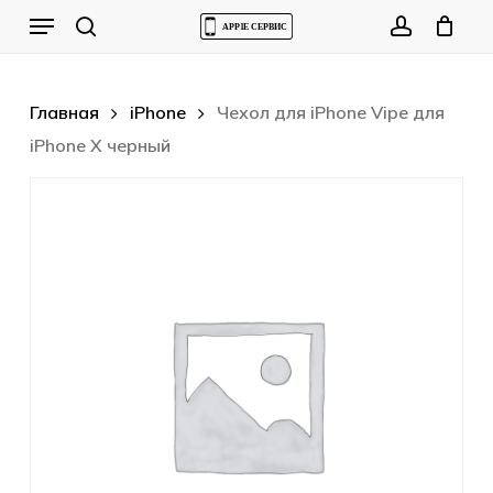
Skip
Menu
to
Cart
search
account
Close
Cart
main
content
Главная
iPhone
Чехол для iPhone Vipe для
iPhone X черный