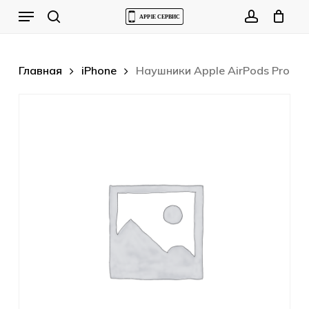
Skip
Menu
to
Cart
search
account
Close
Cart
main
content
Главная
iPhone
Наушники Apple AirPods Pro