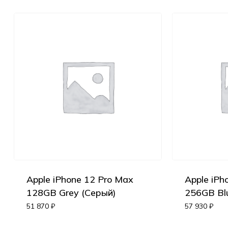
Apple iPhone 12 Pro Max
Apple iPh
128GB Grey (Серый)
256GB Blu
51 870
₽
57 930
₽
Корзина пуста.