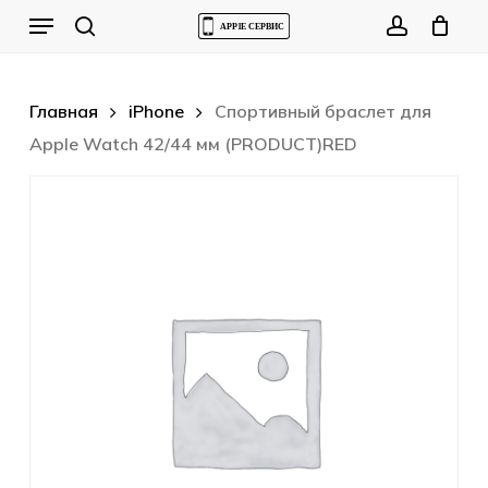
Skip
Menu
to
Cart
search
account
Close
Cart
main
content
Главная
iPhone
Спортивный браслет для
Apple Watch 42/44 мм (PRODUCT)RED