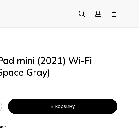
search
account
Close
Cart
Pad mini (2021) Wi-Fi
Space Gray)
В корзину
one