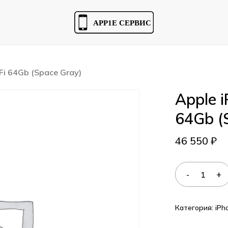
Cart
-Fi 64Gb (Space Gray)
Apple i
64Gb (
46 550
₽
Категория:
iPh