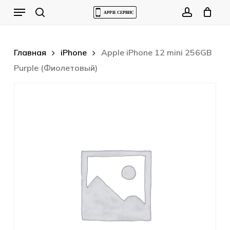
Skip
Menu
to
Cart
search
account
Close
Cart
main
content
Главная
iPhone
Apple iPhone 12 mini 256GB
Purple (Фиолетовый)