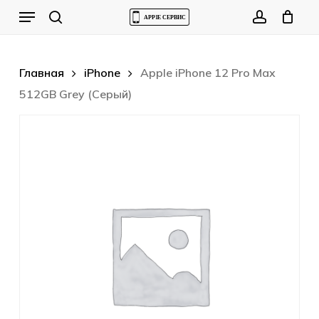
Skip
Menu
to
Cart
search
account
Close
Cart
main
content
Главная
iPhone
Apple iPhone 12 Pro Max
512GB Grey (Серый)