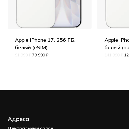
Apple iPhone 17, 256 ГБ,
Apple iPh
белый (eSIM)
белый (n
91 990
₽
79 990
₽
141 990
₽
12
Адреса
Центральный салон