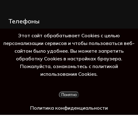
Телефоны
+7 (383) 388-98-45
Этот сайт обрабатывает Cookies с целью
8 (800) 250-69-39
персонализации сервисов и чтобы пользоваться веб-
сайтом было удобнее. Вы можете запретить
обработку Cookies в настройках браузера.
Пожалуйста, ознакомьтесь с политикой
использования Cookies.
Подытог:
0
₽
Понятно
Просмотр корзины
Оформление заказа
Политика конфиденциальности