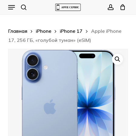
Skip
Menu
to
Cart
search
account
Close
Cart
main
content
Главная
iPhone
iPhone 17
Apple iPhone
17, 256 ГБ, «голубой туман» (eSIM)