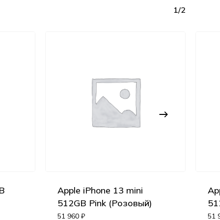
1/2
GB
Apple iPhone 13 mini
Ap
Корзина пуста.
512GB Pink (Розовый)
51
51 960
₽
51 