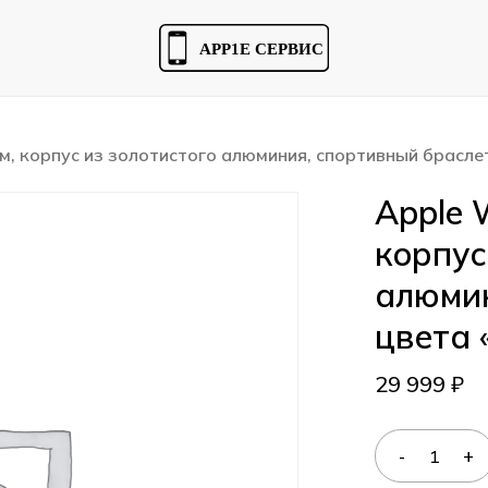
Cart
 мм, корпус из золотистого алюминия, спортивный брасл
Apple W
корпус
алюмин
цвета 
29 999
₽