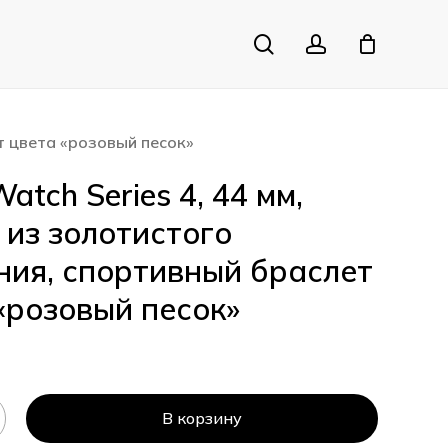
search
account
Close
Cart
ет цвета «розовый песок»
atch Series 4, 44 мм,
 из золотистого
ия, спортивный браслет
«розовый песок»
В корзину