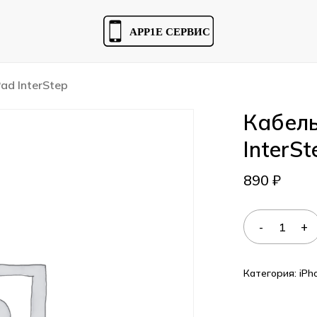
Cart
Pad InterStep
Кабель 
InterSt
890
₽
Категория:
iPh