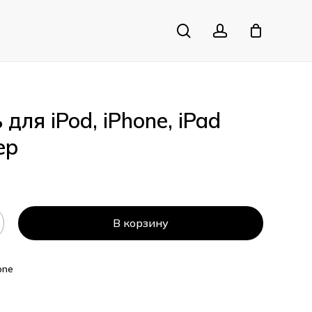
search
account
Close
Cart
для iPod, iPhone, iPad
ep
В корзину
one