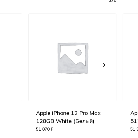
Apple iPhone 12 Pro Max
Ap
Корзина пуста.
)
128GB White (Белый)
51
51 870
₽
51 